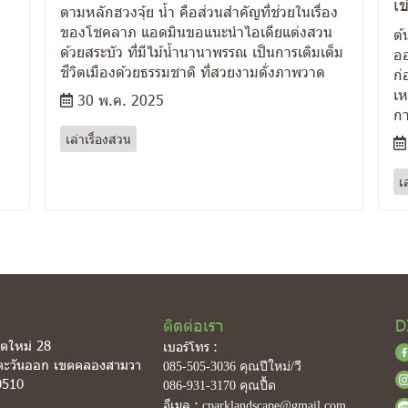
เข
ตามหลักฮวงจุ้ย น้ำ คือส่วนสำคัญที่ช่วยในเรื่อง
ของโชคลาภ แอดมินขอแนะนำไอเดียแต่งสวน
ต้
ด้วยสระบัว ที่มีไม้น้ำนานาพรรณ เป็นการเติมเต็ม
ออ
ชีวิตเมืองด้วยธรรมชาติ ที่สวยงามดั่งภาพวาด
ก่
เห
30 พ.ค. 2025
กา
เล่าเรื่องสวน
เ
ติดต่อเรา
D
ิตใหม่ 28
เบอร์โทร :
ตะวันออก เขตคลองสามวา
085-505-3036
คุณปีใหม่/วี
0510
086-931-3170
คุณปื้ด
อีเมล :
cparklandscape@gmail.com