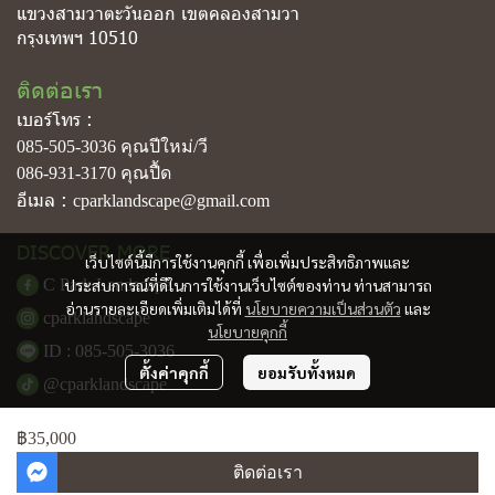
แขวงสามวาตะวันออก เขตคลองสามวา
กรุงเทพฯ 10510
ติดต่อเรา
เบอร์โทร :
085-505-3036
คุณปีใหม่/วี
086-931-3170
คุณปื้ด
อีเมล :
cparklandscape@gmail.com
DISCOVER MORE
เว็บไซต์นี้มีการใช้งานคุกกี้ เพื่อเพิ่มประสิทธิภาพและ
C Park Landscape
ประสบการณ์ที่ดีในการใช้งานเว็บไซต์ของท่าน ท่านสามารถ
อ่านรายละเอียดเพิ่มเติมได้ที่
นโยบายความเป็นส่วนตัว
และ
cparklandscape
นโยบายคุกกี้
ID : 085-505-3036
ตั้งค่าคุกกี้
ยอมรับทั้งหมด
@cparklandscape
฿35,000
© Copyright 2025. All Right Reserved.
ติดต่อเรา
Powered By
MakeWebEasy