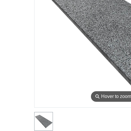
⚲
Hover to zoo