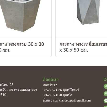
ถาง ทรงกรวย 30 x 30
กระถาง ทรงเหลี่ยมเพช
0 ซม.
x 30 x 50 ซม.
ติดต่อเรา
D
ิตใหม่ 28
เบอร์โทร :
ตะวันออก เขตคลองสามวา
085-505-3036
คุณปีใหม่/วี
0510
086-931-3170
คุณปื้ด
อีเมล :
cparklandscape@gmail.com