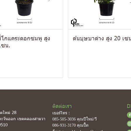
ยี่โกแคระดอกซมพู สูง
ต้นบุษบาด่าง สูง 20 เซ
เซน.
ติดต่อเรา
D
ิตใหม่ 28
เบอร์โทร :
ตะวันออก เขตคลองสามวา
085-505-3036
คุณปีใหม่/วี
0510
086-931-3170
คุณปื้ด