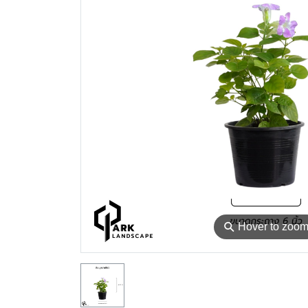
⚲
Hover to zoo