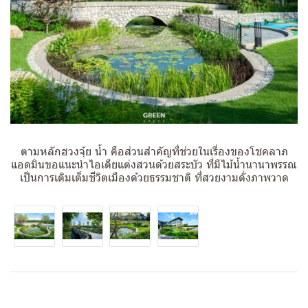
ตามหลักฮวงจุ้ย น้ำ คือส่วนสำคัญที่ช่วยในเรื่องของโชคลาภ
แอดมินขอแนะนำไอเดียแต่งสวนด้วยสระบัว ที่มีไม้น้ำนานาพรรณ
เป็นการเติมเต็มชีวิตเมืองด้วยธรรมชาติ ที่สวยงามดั่งภาพวาด